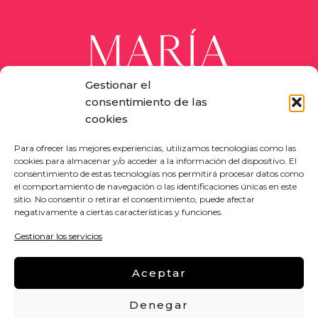
Gestionar el
consentimiento de las
cookies
Siente tu auténtica belleza
Para ofrecer las mejores experiencias, utilizamos tecnologías como las
cookies para almacenar y/o acceder a la información del dispositivo. El
consentimiento de estas tecnologías nos permitirá procesar datos como
el comportamiento de navegación o las identificaciones únicas en este
MAPA WEB
sitio. No consentir o retirar el consentimiento, puede afectar
negativamente a ciertas características y funciones.
LEGAL
Gestionar los servicios
Aceptar
MARÍA NANDÉ
© 2024 | DISEÑO Y DESARROLLO WEB
BGIMENO
Denegar
STUDIO