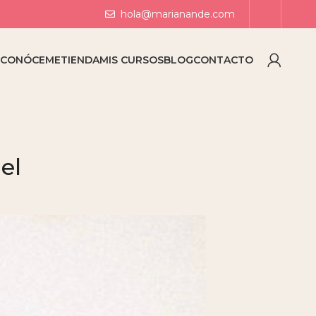
hola@marianande.com
O
CONÓCEME
TIENDA
MIS CURSOS
BLOG
CONTACTO
el