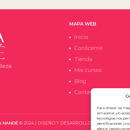
MAPA WEB
Inicio
Conóceme
Tienda
lleza
Mis cursos
Blog
Contacto
G
Para ofrecer las mej
almacenar y/o accede
tecnologías nos per
A NANDÉ
© 2024 | DISEÑO Y DESARROLLO WEB
BGIMENO S
identificaciones únic
afectar negativament