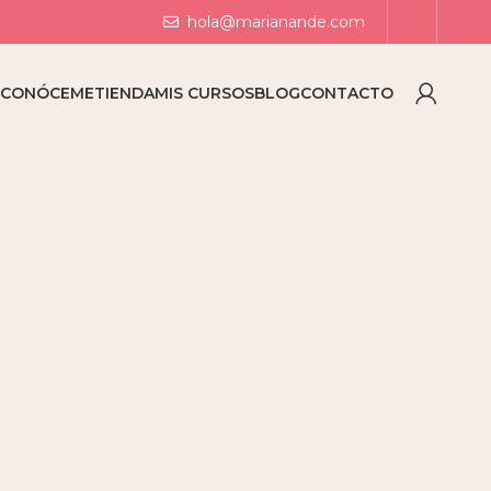
hola@marianande.com
O
CONÓCEME
TIENDA
MIS CURSOS
BLOG
CONTACTO