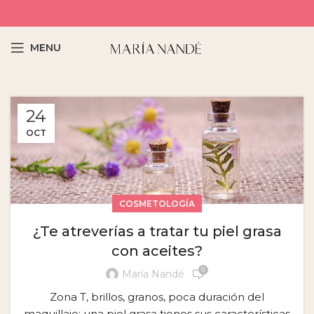
MENU
24
OCT
COSMETOLOGÍA
¿Te atreverías a tratar tu piel grasa
con aceites?
0
María Nandé
Zona T, brillos, granos, poca duración del
maquillaje: una piel grasa tienes sus características