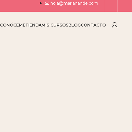
hola@marianande.com
O
CONÓCEME
TIENDA
MIS CURSOS
BLOG
CONTACTO